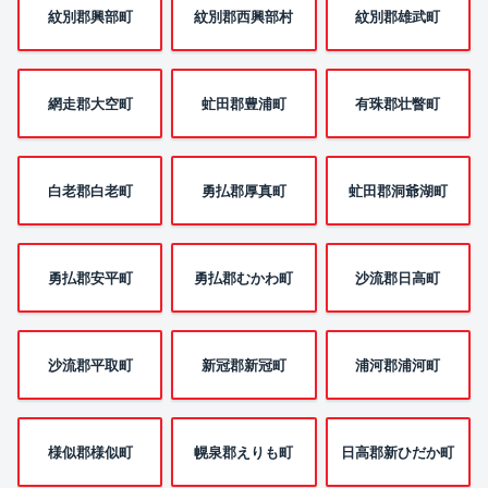
紋別郡興部町
紋別郡西興部村
紋別郡雄武町
網走郡大空町
虻田郡豊浦町
有珠郡壮瞥町
白老郡白老町
勇払郡厚真町
虻田郡洞爺湖町
勇払郡安平町
勇払郡むかわ町
沙流郡日高町
沙流郡平取町
新冠郡新冠町
浦河郡浦河町
様似郡様似町
幌泉郡えりも町
日高郡新ひだか町