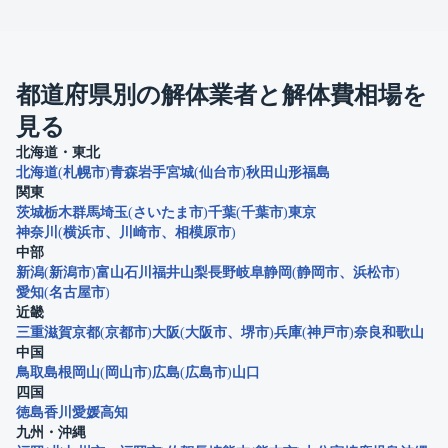
都道府県別の解体業者と解体費相場を
見る
北海道・東北
北海道
札幌市
青森
岩手
宮城
仙台市
秋田
山形
福島
関東
茨城
栃木
群馬
埼玉
さいたま市
千葉
千葉市
東京
神奈川
横浜市
川崎市
相模原市
中部
新潟
新潟市
富山
石川
福井
山梨
長野
岐阜
静岡
静岡市
浜松市
愛知
名古屋市
近畿
三重
滋賀
京都
京都市
大阪
大阪市
堺市
兵庫
神戸市
奈良
和歌山
中国
鳥取
島根
岡山
岡山市
広島
広島市
山口
四国
徳島
香川
愛媛
高知
九州・沖縄