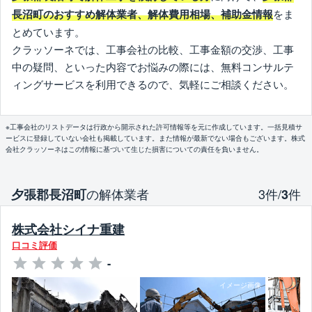
をま
長沼町のおすすめ解体業者、解体費用相場、補助金情報
とめています。
クラッソーネでは、工事会社の比較、工事金額の交渉、工事
中の疑問、といった内容でお悩みの際には、無料コンサルテ
ィングサービスを利用できるので、気軽にご相談ください。
※工事会社のリストデータは行政から開示された許可情報等を元に作成しています。一括見積サ
ービスに登録していない会社も掲載しています。また情報が最新でない場合もございます。株式
会社クラッソーネはこの情報に基づいて生じた損害についての責任を負いません。
の解体業者
3件/
件
夕張郡長沼町
3
株式会社シイナ重建
口コミ評価
-