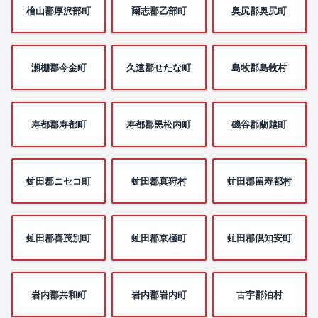
檜山郡厚沢部町
爾志郡乙部町
奥尻郡奥尻町
瀬棚郡今金町
久遠郡せたな町
島牧郡島牧村
寿都郡寿都町
寿都郡黒松内町
磯谷郡蘭越町
虻田郡ニセコ町
虻田郡真狩村
虻田郡留寿都村
虻田郡喜茂別町
虻田郡京極町
虻田郡倶知安町
岩内郡共和町
岩内郡岩内町
古宇郡泊村