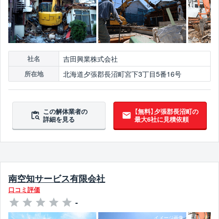
吉田興業株式会社
社名
北海道夕張郡長沼町宮下3丁目5番16号
所在地
この解体業者の
【無料】夕張郡長沼町の
詳細を見る
最大6社に見積依頼
南空知サービス有限会社
口コミ評価
-