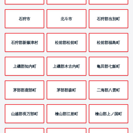
石狩市
北斗市
石狩郡当別町
石狩郡新篠津村
松前郡松前町
松前郡福島町
上磯郡知内町
上磯郡木古内町
亀田郡七飯町
茅部郡鹿部町
茅部郡森町
二海郡八雲町
山越郡長万部町
檜山郡江差町
檜山郡上ノ国町