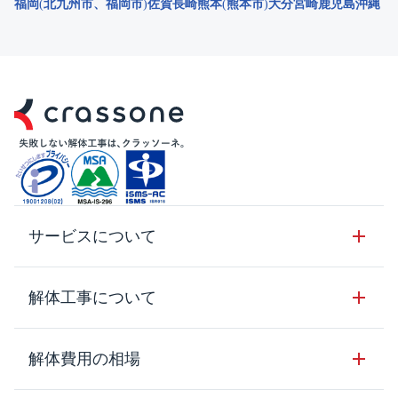
福岡
北九州市
福岡市
佐賀
長崎
熊本
熊本市
大分
宮崎
鹿児島
沖縄
サービスについて
サービスの流れ
解体工事について
サービスのメリット
解体工事の基礎知識
解体費用の相場
クラッソーネの自治体連携
解体工事に関わる法律