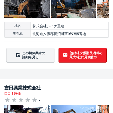
株式会社シイナ重建
社名
北海道夕張郡長沼町西9線南5番地
所在地
この解体業者の
【無料】夕張郡長沼町の
詳細を見る
最大6社に見積依頼
吉田興業株式会社
口コミ評価
-