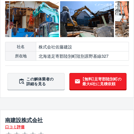
株式会社佐藤建設
社名
北海道足寄郡陸別町陸別原野基線327
所在地
この解体業者の
【無料】足寄郡陸別町の
詳細を見る
最大6社に見積依頼
南建設株式会社
口コミ評価