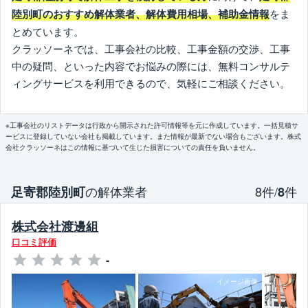
をま
陸別町のおすすめ解体業者、解体費用相場、補助金情報
とめています。
クラッソーネでは、工事会社の比較、工事金額の交渉、工事
中の疑問、といった内容でお悩みの際には、無料コンサルテ
ィングサービスを利用できるので、気軽にご相談ください。
※工事会社のリストデータは行政から開示された許可情報等を元に作成しています。一括見積サ
ービスに登録していない会社も掲載しています。また情報が最新でない場合もございます。株式
会社クラッソーネはこの情報に基づいて生じた損害についての責任を負いません。
の解体業者
8件/
件
足寄郡陸別町
8
株式会社渡邊組
口コミ評価
-