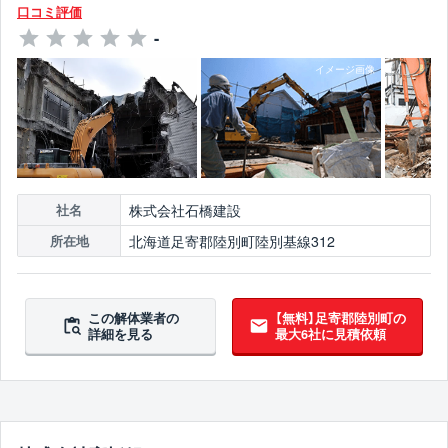
口コミ評価
-
株式会社石橋建設
社名
北海道足寄郡陸別町陸別基線312
所在地
この解体業者の
【無料】足寄郡陸別町の
詳細を見る
最大6社に見積依頼