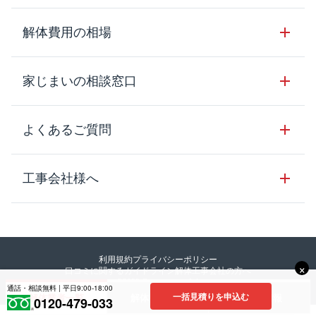
サービスのメリット
解体工事の基礎知識
解体費用の相場
クラッソーネの自治体連携
解体工事に関わる法律
解体工事会社の特徴
木造住宅の相場
家じまいの相談窓口
用語集
無料ご相談窓口
鉄骨造住宅の相場
解体工事の流れ
運営会社について
家じまいの相談窓口
よくあるご質問
RC造住宅の相場
解体費用の見方
安心保証パックについて
アパート・長屋の相場
土地活用の種類
クラッソーネの利用方法
工事会社様へ
お客さまの声
ビル・マンションの相場
大型物件の解体工事
工事の進め方
空き家の処分を検討のお客様へ
店舗・工場の相場
登録をご希望の工事会社様
セミナー
費用・見積り・税金
建築費用の削減をご検討のお客様へ
内装解体・原状回復の相場
解体建物・廃棄物・素材
利用規約
プライバシーポリシー
大型物件解体をご検討のお客様へ
×
口コミに関するガイドライン
解体工事会社の方へ
その他の建物の相場
©︎2023 Crassone co., Itd.
工事中・工事方法
通話・相談無料 | 平日9:00-18:00
一括見積りを申込む
解体業者一覧
解体費用相場
補助金情報
0120-479-033
地域別の解体業者と相場情報
解体工事後