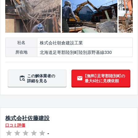
株式会社朝倉建設工業
社名
北海道足寄郡陸別町陸別原野基線330
所在地
この解体業者の
【無料】足寄郡陸別町の
詳細を見る
最大6社に見積依頼
株式会社佐藤建設
口コミ評価
-