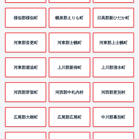
様似郡様似町
幌泉郡えりも町
日高郡新ひだか町
河東郡音更町
河東郡士幌町
河東郡上士幌町
河東郡鹿追町
上川郡新得町
上川郡清水町
河西郡芽室町
河西郡中札内村
河西郡更別村
広尾郡大樹町
広尾郡広尾町
中川郡幕別町