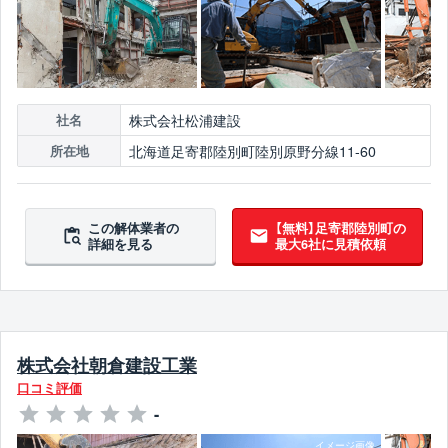
株式会社松浦建設
社名
北海道足寄郡陸別町陸別原野分線11-60
所在地
この解体業者の
【無料】足寄郡陸別町の
詳細を見る
最大6社に見積依頼
株式会社朝倉建設工業
口コミ評価
-