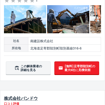
-
南建設株式会社
社名
北海道足寄郡陸別町陸別基線316-6
所在地
この解体業者の
【無料】足寄郡陸別町の
詳細を見る
最大6社に見積依頼
株式会社バンドウ
口コミ評価