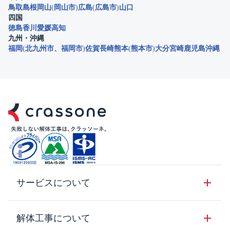
鳥取
島根
岡山
岡山市
広島
広島市
山口
四国
徳島
香川
愛媛
高知
九州・沖縄
福岡
北九州市
福岡市
佐賀
長崎
熊本
熊本市
大分
宮崎
鹿児島
沖縄
サービスについて
サービスの流れ
解体工事について