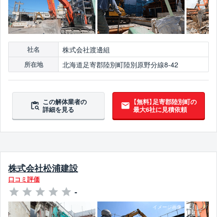
株式会社渡邊組
社名
北海道足寄郡陸別町陸別原野分線8-42
所在地
この解体業者の
【無料】足寄郡陸別町の
詳細を見る
最大6社に見積依頼
株式会社松浦建設
口コミ評価
-