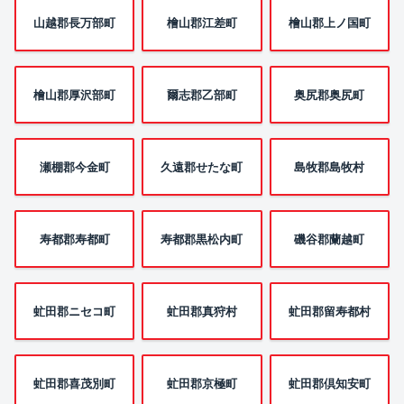
山越郡長万部町
檜山郡江差町
檜山郡上ノ国町
檜山郡厚沢部町
爾志郡乙部町
奥尻郡奥尻町
瀬棚郡今金町
久遠郡せたな町
島牧郡島牧村
寿都郡寿都町
寿都郡黒松内町
磯谷郡蘭越町
虻田郡ニセコ町
虻田郡真狩村
虻田郡留寿都村
虻田郡喜茂別町
虻田郡京極町
虻田郡倶知安町