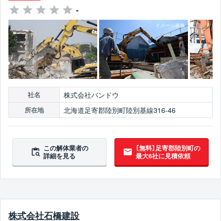
-
株式会社バンドウ
社名
北海道足寄郡陸別町陸別基線316-46
所在地
この解体業者の
【無料】足寄郡陸別町の
詳細を見る
最大6社に見積依頼
株式会社石橋建設