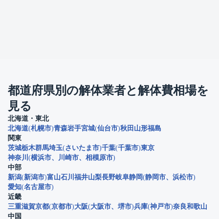
都道府県別の解体業者と解体費相場を
見る
北海道・東北
北海道
札幌市
青森
岩手
宮城
仙台市
秋田
山形
福島
関東
茨城
栃木
群馬
埼玉
さいたま市
千葉
千葉市
東京
神奈川
横浜市
川崎市
相模原市
中部
新潟
新潟市
富山
石川
福井
山梨
長野
岐阜
静岡
静岡市
浜松市
愛知
名古屋市
近畿
三重
滋賀
京都
京都市
大阪
大阪市
堺市
兵庫
神戸市
奈良
和歌山
中国