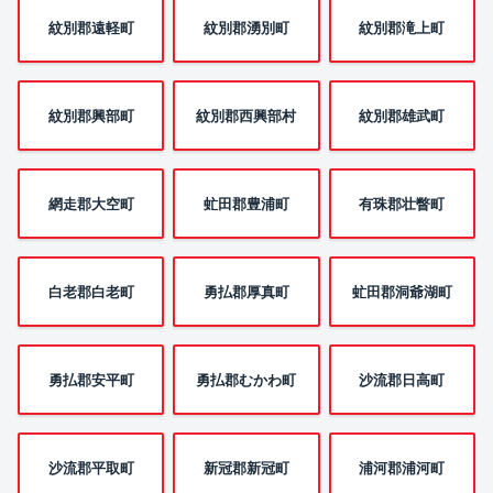
紋別郡遠軽町
紋別郡湧別町
紋別郡滝上町
紋別郡興部町
紋別郡西興部村
紋別郡雄武町
網走郡大空町
虻田郡豊浦町
有珠郡壮瞥町
白老郡白老町
勇払郡厚真町
虻田郡洞爺湖町
勇払郡安平町
勇払郡むかわ町
沙流郡日高町
沙流郡平取町
新冠郡新冠町
浦河郡浦河町