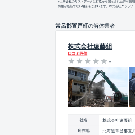
※工事会社のリストデータは行政から開示された許可情
情報が最新でない場合もございます。株式会社クラッソ
の解体業者
常呂郡置戸町
株式会社遠藤組
口コミ評価
-
株式会社遠藤組
社名
北海道常呂郡置戸町
所在地