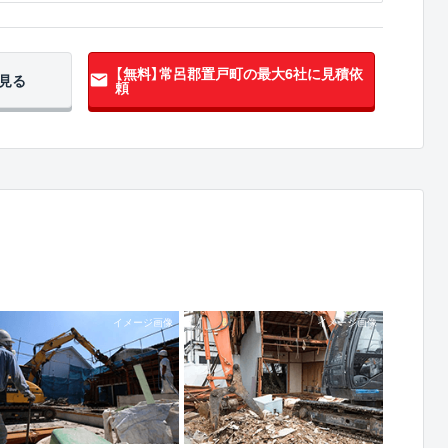
【無料】常呂郡置戸町の
最大6社に見積依
見る
頼