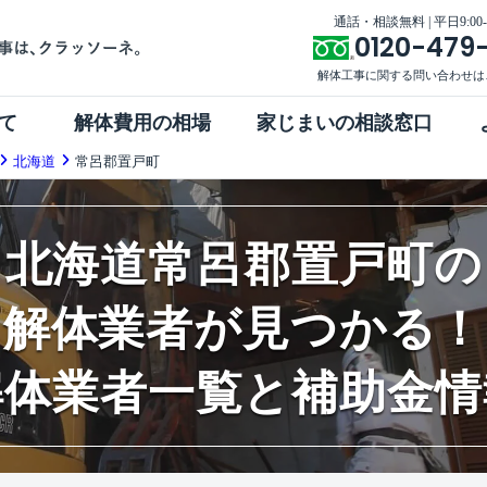
通話・相談無料 | 平日9:00-1
0120-479
解体工事に関する問い合わせは
て
解体費用の相場
家じまいの相談窓口
北海道
常呂郡置戸町
北海道常呂郡置戸町の
解体業者が見つかる！
解体業者一覧と補助金情