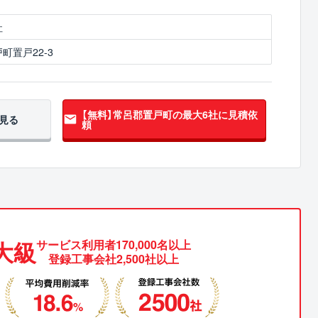
社
町置戸22-3
【無料】常呂郡置戸町の
最大6社に見積依
見る
頼
大級
サービス利用者170,000名以上
登録工事会社2,500社以上