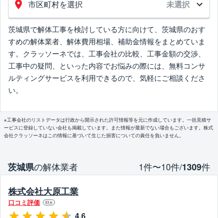
市区町村を選択
未選択
茨城県で解体工事を検討している方に向けて、茨城県のおす
すめの解体業者、解体費用相場、補助金情報をまとめていま
す。クラッソーネでは、工事会社の比較、工事金額の交渉、
工事中の疑問、といった内容でお悩みの際には、無料コンサ
ルティングサービスを利用できるので、気軽にご相談くださ
い。
※工事会社のリストデータは行政から開示された許可情報等を元に作成しています。一括見積サ
ービスに登録していない会社も掲載しています。また情報が最新でない場合もございます。株式
会社クラッソーネはこの情報に基づいて生じた損害についての責任を負いません。
の解体業者
1件〜10件/
件
茨城県
1309
株式会社大原工業
口コミ評価
83
件
4.6