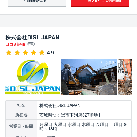
詳細を見る
最大6社に見積依頼
株式会社DISL JAPAN
口コミ評価
22
件
4.9
株式会社DISL JAPAN
社名
茨城県つくば市下別府327番地1
所在地
月曜日,火曜日,水曜日,木曜日,金曜日,土曜日-9
営業日・時間
時～18時