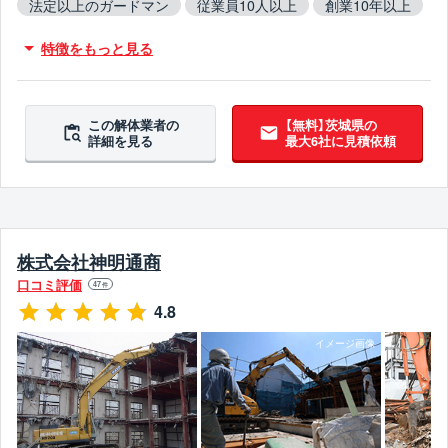
法定以上のガードマン
従業員10人以上
創業10年以上
保険加入
木造対応
鉄骨造対応
RC造対応
特徴をもっと見る
火災物件対応
不用品撤去対応
アスベスト含有建材撤去対応
吹付アスベスト撤去対応
ブロック塀撤去対応
造成工事対応
10年以上無事故
この解体業者の
【無料】茨城県の
詳細を見る
最大6社に見積依頼
10年以上無違反
翌営業日までに連絡
株式会社神明通商
口コミ評価
47
件
4.8