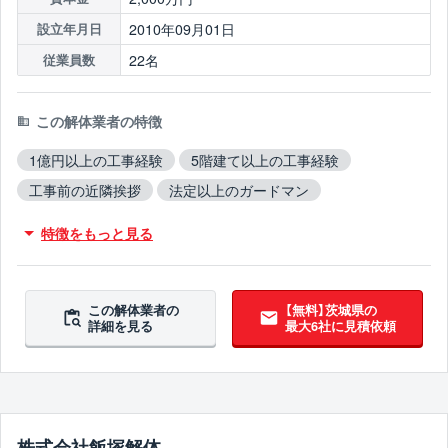
2010年09月01日
設立年月日
22名
従業員数
この解体業者の特徴
1億円以上の工事経験
5階建て以上の工事経験
工事前の近隣挨拶
法定以上のガードマン
自治体から表彰
従業員10人以上
創業10年以上
特徴をもっと見る
保険加入
木造対応
鉄骨造対応
RC造対応
火災物件対応
不用品撤去対応
アスベスト含有建材撤去対応
吹付アスベスト撤去対応
この解体業者の
【無料】茨城県の
詳細を見る
最大6社に見積依頼
ブロック塀撤去対応
造成工事対応
10年以上無事故
10年以上無違反
翌営業日までに連絡
株式会社飯塚解体