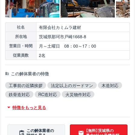
有限会社カミムラ建材
社名
茨城県那珂市戸崎1668-8
所在地
月～土曜日 08：00～17：00
営業日・時間
2名
従業員数
この解体業者の特徴
工事前の近隣挨拶
法定以上のガードマン
木造対応
鉄骨造対応
RC造対応
火災物件対応
不用品撤去対応
アスベスト含有建材撤去対応
特徴をもっと見る
吹付アスベスト撤去対応
ブロック塀撤去対応
10年以上無事故
10年以上無違反
この解体業者の
【無料】茨城県の