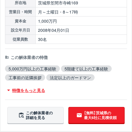
茨城県笠間市寺崎169
所在地
月～土曜日・8～17時
営業日・時間
1,000万円
資本金
2008年04月01日
設立年月日
30名
従業員数
この解体業者の特徴
5,000万円以上の工事経験
5階建て以上の工事経験
工事前の近隣挨拶
法定以上のガードマン
従業員30人以上
創業10年以上
保険加入
木造対応
特徴をもっと見る
鉄骨造対応
RC造対応
火災物件対応
不用品撤去対応
アスベスト含有建材撤去対応
吹付アスベスト撤去対応
ブロック塀撤去対応
この解体業者の
【無料】茨城県の
詳細を見る
最大6社に見積依頼
造成工事対応
10年以上無事故
10年以上無違反
翌営業日までに連絡