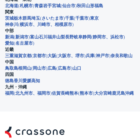
北海道
札幌市
青森
岩手
宮城
仙台市
秋田
山形
福島
関東
茨城
栃木
群馬
埼玉
さいたま市
千葉
千葉市
東京
神奈川
横浜市
川崎市
相模原市
中部
新潟
新潟市
富山
石川
福井
山梨
長野
岐阜
静岡
静岡市
浜松市
愛知
名古屋市
近畿
三重
滋賀
京都
京都市
大阪
大阪市
堺市
兵庫
神戸市
奈良
和歌山
中国
鳥取
島根
岡山
岡山市
広島
広島市
山口
四国
徳島
香川
愛媛
高知
九州・沖縄
福岡
北九州市
福岡市
佐賀
長崎
熊本
熊本市
大分
宮崎
鹿児島
沖縄