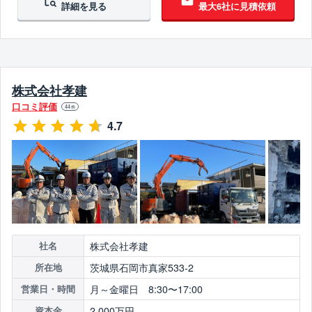
詳細を見る
最大6社に見積依頼
ブロック塀撤去対応
造成工事対応
5年以上無事故
5年以上無違反
翌営業日までに連絡
株式会社孝建
口コミ評価
44
件
4.7
株式会社孝建
社名
茨城県石岡市真家533-2
所在地
月～金曜日 8:30〜17:00
営業日・時間
2,000万円
資本金