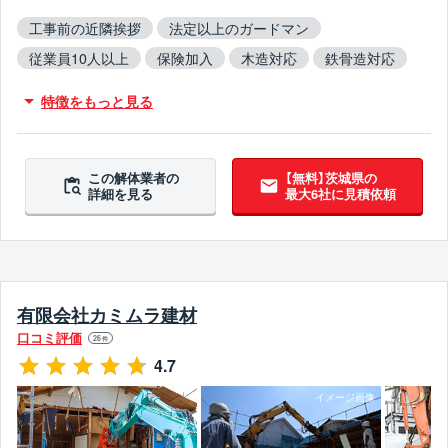
工事前の近隣挨拶
法定以上のガードマン
従業員10人以上
保険加入
木造対応
鉄骨造対応
RC造対応
火災物件対応
不用品撤去対応
特徴をもっと見る
アスベスト含有建材撤去対応
吹付アスベスト撤去対応
ブロック塀撤去対応
造成工事対応
この解体業者の
【無料】茨城県の
詳細を見る
最大6社に見積依頼
有限会社カミムラ建材
口コミ評価
26
件
4.7