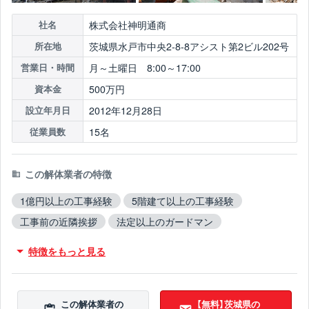
株式会社神明通商
社名
茨城県水戸市中央2-8-8アシスト第2ビル202号
所在地
月～土曜日 8:00～17:00
営業日・時間
500万円
資本金
2012年12月28日
設立年月日
15名
従業員数
この解体業者の特徴
1億円以上の工事経験
5階建て以上の工事経験
工事前の近隣挨拶
法定以上のガードマン
従業員10人以上
創業10年以上
クレジットカードOK
特徴をもっと見る
ローン対応
保険加入
木造対応
鉄骨造対応
RC造対応
火災物件対応
不用品撤去対応
アスベスト含有建材撤去対応
吹付アスベスト撤去対応
この解体業者の
【無料】茨城県の