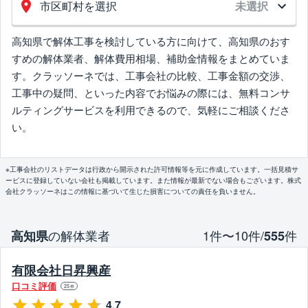
市区町村を選択
未選択
高知県で解体工事を検討している方に向けて、高知県のおす
すめの解体業者、解体費用相場、補助金情報をまとめていま
す。クラッソーネでは、工事会社の比較、工事金額の交渉、
工事中の疑問、といった内容でお悩みの際には、無料コンサ
ルティングサービスを利用できるので、気軽にご相談くださ
い。
※工事会社のリストデータは行政から開示された許可情報等を元に作成しています。一括見積サ
ービスに登録していない会社も掲載しています。また情報が最新でない場合もございます。株式
会社クラッソーネはこの情報に基づいて生じた損害についての責任を負いません。
の解体業者
1件〜10件/
件
高知県
555
有限会社日昇興産
口コミ評価
25
件
4.7