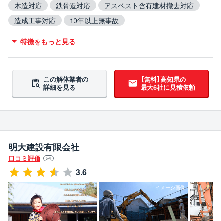
木造対応
鉄骨造対応
アスベスト含有建材撤去対応
造成工事対応
10年以上無事故
特徴をもっと見る
この解体業者の
【無料】高知県の
詳細を見る
最大6社に見積依頼
明大建設有限会社
口コミ評価
5
件
3.6