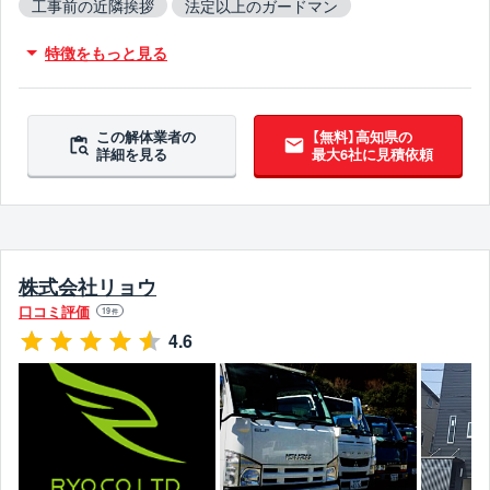
工事前の近隣挨拶
法定以上のガードマン
従業員10人以上
創業30年以上
保険加入
木造対応
特徴をもっと見る
鉄骨造対応
RC造対応
火災物件対応
不用品撤去対応
アスベスト含有建材撤去対応
吹付アスベスト撤去対応
ブロック塀撤去対応
この解体業者の
【無料】高知県の
詳細を見る
最大6社に見積依頼
造成工事対応
10年以上無事故
10年以上無違反
翌営業日までに連絡
株式会社リョウ
口コミ評価
19
件
4.6