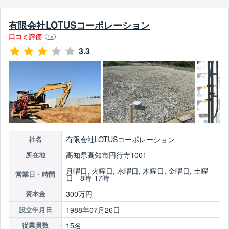
有限会社LOTUSコーポレーション
口コミ評価
1
件
3.3
有限会社LOTUSコーポレーション
社名
高知県高知市円行寺1001
所在地
月曜日, 火曜日, 水曜日, 木曜日, 金曜日, 土曜
営業日・時間
日 8時-17時
300万円
資本金
1988年07月26日
設立年月日
15名
従業員数