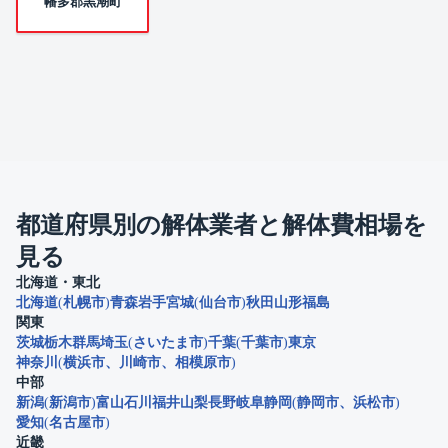
幡多郡黒潮町
都道府県別の解体業者と解体費相場を
見る
北海道・東北
北海道
札幌市
青森
岩手
宮城
仙台市
秋田
山形
福島
関東
茨城
栃木
群馬
埼玉
さいたま市
千葉
千葉市
東京
神奈川
横浜市
川崎市
相模原市
中部
新潟
新潟市
富山
石川
福井
山梨
長野
岐阜
静岡
静岡市
浜松市
愛知
名古屋市
近畿