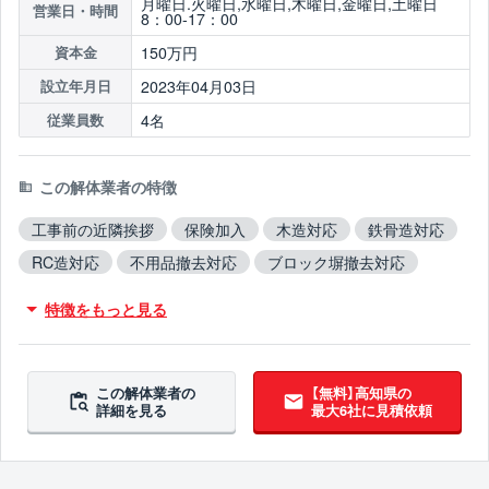
月曜日.火曜日,水曜日,木曜日,金曜日,土曜日
営業日・時間
8：00-17：00
150万円
資本金
2023年04月03日
設立年月日
4名
従業員数
この解体業者の特徴
工事前の近隣挨拶
保険加入
木造対応
鉄骨造対応
RC造対応
不用品撤去対応
ブロック塀撤去対応
翌営業日までに連絡
特徴をもっと見る
この解体業者の
【無料】高知県の
詳細を見る
最大6社に見積依頼