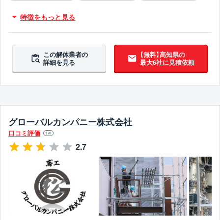
従業員30人以上
創業30年以上
保険加入
木造対応
特徴をもっと見る
鉄骨造対応
RC造対応
火災物件対応
不用品撤去対応
アスベスト含有建材撤去対応
吹付アスベスト撤去対応
ブロック塀撤去対応
この解体業者の
【無料】高知県の
詳細を見る
最大6社に見積依頼
造成工事対応
10年以上無違反
翌営業日までに連絡
グローバルカンパニー株式会社
口コミ評価
1
件
2.7