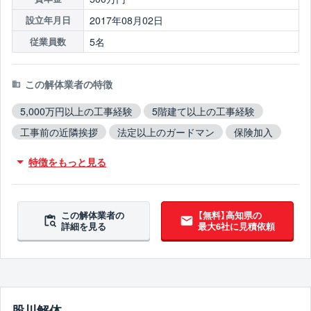
2017年08月02日
設立年月日
5名
従業員数
この解体業者の特徴
5,000万円以上の工事経験
5階建て以上の工事経験
工事前の近隣挨拶
法定以上のガードマン
保険加入
木造対応
鉄骨造対応
RC造対応
火災物件対応
特徴をもっと見る
不用品撤去対応
アスベスト含有建材撤去対応
吹付アスベスト撤去対応
ブロック塀撤去対応
造成工事対応
10年以上無事故
10年以上無違反
この解体業者の
【無料】高知県の
詳細を見る
最大6社に見積依頼
翌営業日までに連絡
股川解体