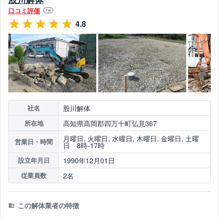
口コミ評価
7
件
4.8
股川解体
社名
高知県高岡郡四万十町弘見367
所在地
月曜日, 火曜日, 水曜日, 木曜日, 金曜日, 土曜
営業日・時間
日 8時-17時
1990年12月01日
設立年月日
2名
従業員数
この解体業者の特徴