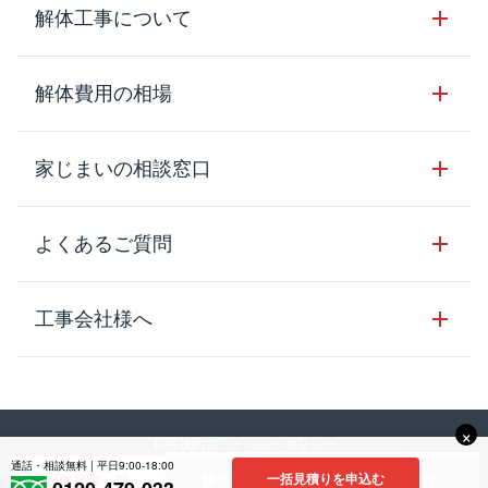
サービスの流れ
解体工事について
サービスのメリット
解体工事の基礎知識
解体費用の相場
クラッソーネの自治体連携
解体工事に関わる法律
解体工事会社の特徴
木造住宅の相場
家じまいの相談窓口
用語集
無料ご相談窓口
鉄骨造住宅の相場
解体工事の流れ
運営会社について
家じまいの相談窓口
よくあるご質問
RC造住宅の相場
解体費用の見方
安心保証パックについて
アパート・長屋の相場
土地活用の種類
クラッソーネの利用方法
工事会社様へ
お客さまの声
ビル・マンションの相場
大型物件の解体工事
工事の進め方
空き家の処分を検討のお客様へ
店舗・工場の相場
登録をご希望の工事会社様
セミナー
費用・見積り・税金
建築費用の削減をご検討のお客様へ
内装解体・原状回復の相場
×
解体建物・廃棄物・素材
利用規約
プライバシーポリシー
大型物件解体をご検討のお客様へ
口コミに関するガイドライン
解体工事会社の方へ
通話・相談無料 | 平日9:00-18:00
その他の建物の相場
一括見積りを申込む
解体業者一覧
解体費用相場
補助金情報
©︎2023 Crassone co., Itd.
工事中・工事方法