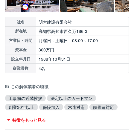
明大建設有限会社
社名
高知県高知市西久万186-3
所在地
月曜日～土曜日 08:00～17:00
営業日・時間
300万円
資本金
1988年10月31日
設立年月日
4名
従業員数
この解体業者の特徴
工事前の近隣挨拶
法定以上のガードマン
創業30年以上
保険加入
木造対応
鉄骨造対応
RC造対応
火災物件対応
不用品撤去対応
特徴をもっと見る
アスベスト含有建材撤去対応
吹付アスベスト撤去対応
ブロック塀撤去対応
造成工事対応
10年以上無事故