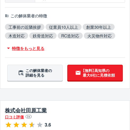
この解体業者の特徴
工事前の近隣挨拶
従業員10人以上
創業30年以上
木造対応
鉄骨造対応
RC造対応
火災物件対応
不用品撤去対応
アスベスト含有建材撤去対応
特徴をもっと見る
吹付アスベスト撤去対応
ブロック塀撤去対応
造成工事対応
10年以上無事故
この解体業者の
【無料】高知県の
詳細を見る
最大6社に見積依頼
株式会社田原工業
口コミ評価
2
件
3.6