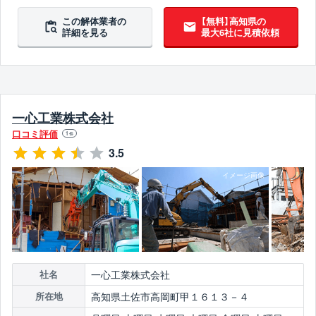
10年以上無違反
翌営業日までに連絡
この解体業者の
【無料】高知県の
詳細を見る
最大6社に見積依頼
一心工業株式会社
口コミ評価
1
件
3.5
一心工業株式会社
社名
高知県土佐市高岡町甲１６１３－４
所在地