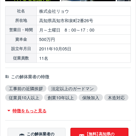
株式会社リョウ
社名
高知県高知市和泉町2番26号
所在地
月～土曜日 8：00～17：00
営業日・時間
500万円
資本金
2011年10月05日
設立年月日
11名
従業員数
この解体業者の特徴
工事前の近隣挨拶
法定以上のガードマン
従業員10人以上
創業10年以上
保険加入
木造対応
鉄骨造対応
RC造対応
火災物件対応
特徴をもっと見る
不用品撤去対応
アスベスト含有建材撤去対応
吹付アスベスト撤去対応
ブロック塀撤去対応
造成工事対応
10年以上無事故
10年以上無違反
この解体業者の
【無料】高知県の