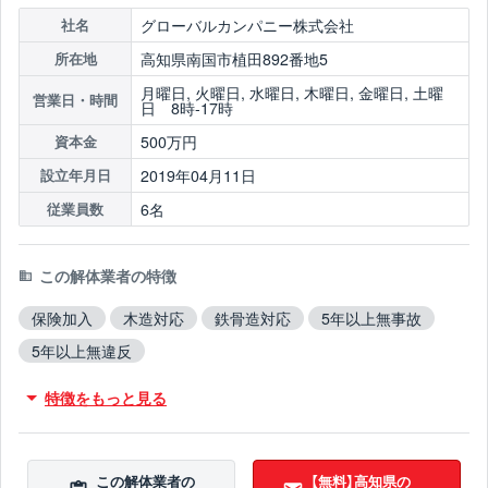
グローバルカンパニー株式会社
社名
高知県南国市植田892番地5
所在地
月曜日, 火曜日, 水曜日, 木曜日, 金曜日, 土曜
営業日・時間
日 8時-17時
500万円
資本金
2019年04月11日
設立年月日
6名
従業員数
この解体業者の特徴
保険加入
木造対応
鉄骨造対応
5年以上無事故
5年以上無違反
特徴をもっと見る
この解体業者の
【無料】高知県の