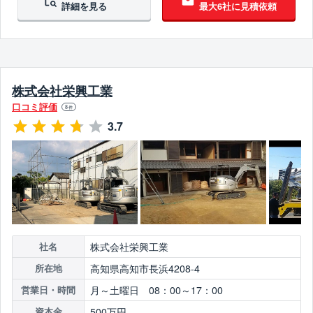
詳細を見る
最大6社に見積依頼
翌営業日までに連絡
株式会社栄興工業
口コミ評価
8
件
3.7
株式会社栄興工業
社名
高知県高知市長浜4208-4
所在地
月～土曜日 08：00～17：00
営業日・時間
500万円
資本金