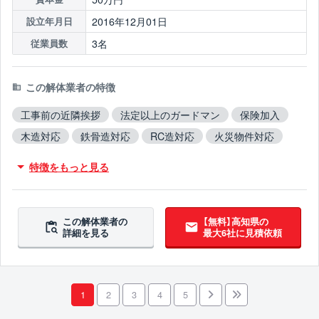
2016年12月01日
設立年月日
3名
従業員数
この解体業者の特徴
工事前の近隣挨拶
法定以上のガードマン
保険加入
木造対応
鉄骨造対応
RC造対応
火災物件対応
不用品撤去対応
アスベスト含有建材撤去対応
特徴をもっと見る
吹付アスベスト撤去対応
ブロック塀撤去対応
造成工事対応
翌営業日までに連絡
この解体業者の
【無料】高知県の
詳細を見る
最大6社に見積依頼
1
2
3
4
5