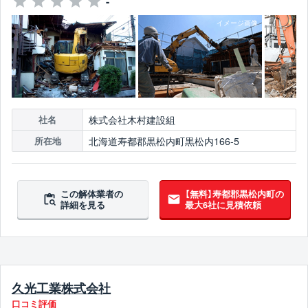
-
株式会社木村建設組
社名
北海道寿都郡黒松内町黒松内166-5
所在地
この解体業者の
【無料】寿都郡黒松内町の
詳細を見る
最大6社に見積依頼
久光工業株式会社
口コミ評価