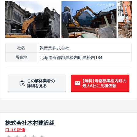
乾産業株式会社
社名
北海道寿都郡黒松内町黒松内184
所在地
この解体業者の
【無料】寿都郡黒松内町の
詳細を見る
最大6社に見積依頼
株式会社木村建設組
口コミ評価