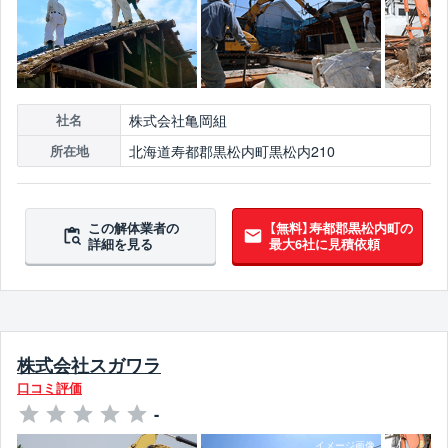
株式会社亀岡組
社名
北海道寿都郡黒松内町黒松内210
所在地
この解体業者の
【無料】寿都郡黒松内町の
詳細を見る
最大6社に見積依頼
株式会社スガワラ
口コミ評価
-