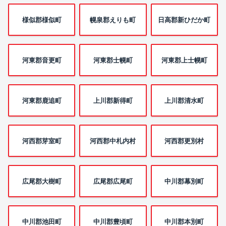
様似郡様似町
幌泉郡えりも町
日高郡新ひだか町
河東郡音更町
河東郡士幌町
河東郡上士幌町
河東郡鹿追町
上川郡新得町
上川郡清水町
河西郡芽室町
河西郡中札内村
河西郡更別村
広尾郡大樹町
広尾郡広尾町
中川郡幕別町
中川郡池田町
中川郡豊頃町
中川郡本別町