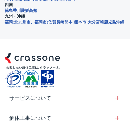
四国
徳島
香川
愛媛
高知
九州・沖縄
福岡
北九州市
福岡市
佐賀
長崎
熊本
熊本市
大分
宮崎
鹿児島
沖縄
サービスについて
サービスの流れ
解体工事について
サービスのメリット