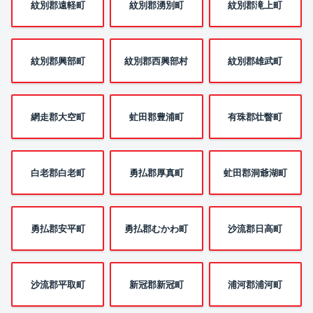
紋別郡遠軽町
紋別郡湧別町
紋別郡滝上町
紋別郡興部町
紋別郡西興部村
紋別郡雄武町
網走郡大空町
虻田郡豊浦町
有珠郡壮瞥町
白老郡白老町
勇払郡厚真町
虻田郡洞爺湖町
勇払郡安平町
勇払郡むかわ町
沙流郡日高町
沙流郡平取町
新冠郡新冠町
浦河郡浦河町