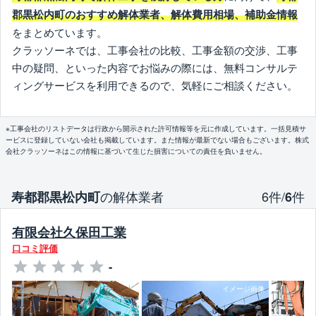
郡黒松内町のおすすめ解体業者、解体費用相場、補助金情報
をまとめています。
クラッソーネでは、工事会社の比較、工事金額の交渉、工事
中の疑問、といった内容でお悩みの際には、無料コンサルテ
ィングサービスを利用できるので、気軽にご相談ください。
※工事会社のリストデータは行政から開示された許可情報等を元に作成しています。一括見積サ
ービスに登録していない会社も掲載しています。また情報が最新でない場合もございます。株式
会社クラッソーネはこの情報に基づいて生じた損害についての責任を負いません。
の解体業者
6件/
件
寿都郡黒松内町
6
有限会社久保田工業
口コミ評価
-