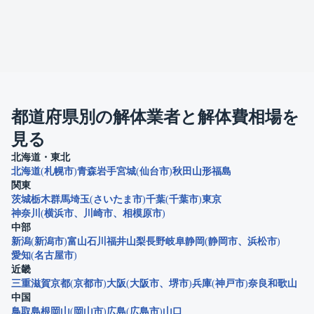
都道府県別の解体業者と解体費相場を
見る
北海道・東北
北海道
札幌市
青森
岩手
宮城
仙台市
秋田
山形
福島
関東
茨城
栃木
群馬
埼玉
さいたま市
千葉
千葉市
東京
神奈川
横浜市
川崎市
相模原市
中部
新潟
新潟市
富山
石川
福井
山梨
長野
岐阜
静岡
静岡市
浜松市
愛知
名古屋市
近畿
三重
滋賀
京都
京都市
大阪
大阪市
堺市
兵庫
神戸市
奈良
和歌山
中国
鳥取
島根
岡山
岡山市
広島
広島市
山口