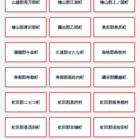
山越郡長万部町
檜山郡江差町
檜山郡上ノ国町
檜山郡厚沢部町
爾志郡乙部町
奥尻郡奥尻町
瀬棚郡今金町
久遠郡せたな町
島牧郡島牧村
寿都郡寿都町
寿都郡黒松内町
磯谷郡蘭越町
虻田郡ニセコ町
虻田郡真狩村
虻田郡留寿都村
虻田郡喜茂別町
虻田郡京極町
虻田郡倶知安町