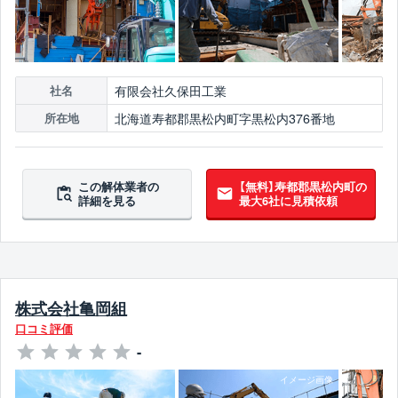
有限会社久保田工業
社名
北海道寿都郡黒松内町字黒松内376番地
所在地
この解体業者の
【無料】寿都郡黒松内町の
詳細を見る
最大6社に見積依頼
株式会社亀岡組
口コミ評価
-