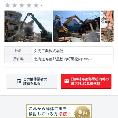
-
久光工業株式会社
社名
北海道寿都郡黒松内町黒松内153-3
所在地
この解体業者の
【無料】寿都郡黒松内町の
詳細を見る
最大6社に見積依頼