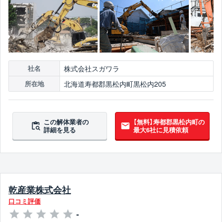
株式会社スガワラ
社名
北海道寿都郡黒松内町黒松内205
所在地
この解体業者の
【無料】寿都郡黒松内町の
詳細を見る
最大6社に見積依頼
乾産業株式会社
口コミ評価
-