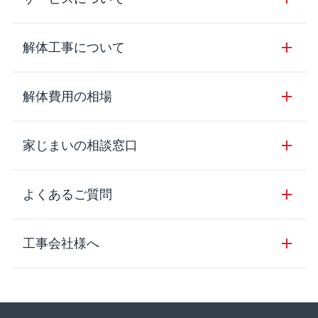
サービスの流れ
解体工事について
サービスのメリット
解体工事の基礎知識
解体費用の相場
クラッソーネの自治体連携
解体工事に関わる法律
解体工事会社の特徴
木造住宅の相場
家じまいの相談窓口
用語集
無料ご相談窓口
鉄骨造住宅の相場
解体工事の流れ
運営会社について
家じまいの相談窓口
よくあるご質問
RC造住宅の相場
解体費用の見方
安心保証パックについて
アパート・長屋の相場
土地活用の種類
クラッソーネの利用方法
工事会社様へ
お客さまの声
ビル・マンションの相場
大型物件の解体工事
工事の進め方
空き家の処分を検討のお客様へ
店舗・工場の相場
登録をご希望の工事会社様
セミナー
費用・見積り・税金
建築費用の削減をご検討のお客様へ
内装解体・原状回復の相場