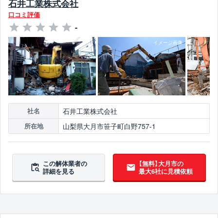
石井工業株式会社
口コミ評価
-
石井工業株式会社
社名
山梨県大月市笹子町白野757-1
所在地
この解体業者の
【無料】大月市の
詳細を見る
最大6社に見積依頼