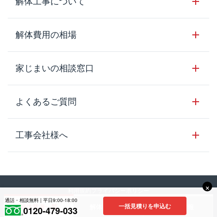
解体工事について
サービスのメリット
解体工事の基礎知識
解体費用の相場
クラッソーネの自治体連携
解体工事に関わる法律
解体工事会社の特徴
木造住宅の相場
家じまいの相談窓口
用語集
無料ご相談窓口
鉄骨造住宅の相場
解体工事の流れ
運営会社について
家じまいの相談窓口
よくあるご質問
RC造住宅の相場
解体費用の見方
安心保証パックについて
アパート・長屋の相場
土地活用の種類
クラッソーネの利用方法
工事会社様へ
お客さまの声
ビル・マンションの相場
大型物件の解体工事
工事の進め方
空き家の処分を検討のお客様へ
店舗・工場の相場
登録をご希望の工事会社様
セミナー
費用・見積り・税金
建築費用の削減をご検討のお客様へ
内装解体・原状回復の相場
×
解体建物・廃棄物・素材
利用規約
プライバシーポリシー
大型物件解体をご検討のお客様へ
口コミに関するガイドライン
解体工事会社の方へ
通話・相談無料 | 平日9:00-18:00
その他の建物の相場
一括見積りを申込む
解体業者一覧
解体費用相場
補助金情報
©︎2023 Crassone co., Itd.
0120-479-033
工事中・工事方法