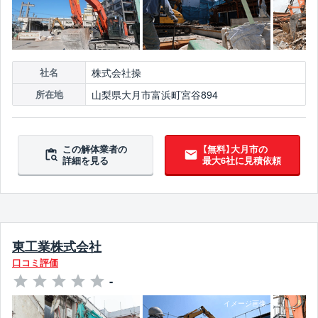
株式会社操
社名
山梨県大月市富浜町宮谷894
所在地
この解体業者の
【無料】大月市の
詳細を見る
最大6社に見積依頼
東工業株式会社
口コミ評価
-