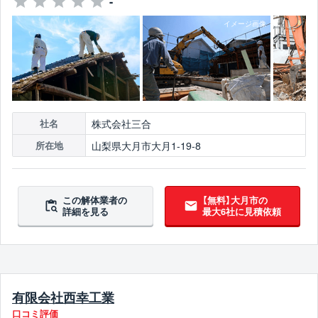
-
株式会社三合
社名
山梨県大月市大月1-19-8
所在地
この解体業者の
【無料】大月市の
詳細を見る
最大6社に見積依頼
有限会社西幸工業
口コミ評価