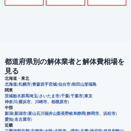
都道府県別の解体業者と解体費相場を
見る
北海道・東北
北海道
札幌市
青森
岩手
宮城
仙台市
秋田
山形
福島
関東
茨城
栃木
群馬
埼玉
さいたま市
千葉
千葉市
東京
神奈川
横浜市
川崎市
相模原市
中部
新潟
新潟市
富山
石川
福井
山梨
長野
岐阜
静岡
静岡市
浜松市
愛知
名古屋市
近畿