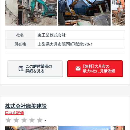
東工業株式会社
社名
山梨県大月市賑岡町強瀬578-1
所在地
この解体業者の
【無料】大月市の
詳細を見る
最大6社に見積依頼
株式会社龍美建設
口コミ評価
-