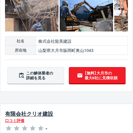
株式会社龍美建設
社名
山梨県大月市賑岡町奥山1043
所在地
この解体業者の
【無料】大月市の
詳細を見る
最大6社に見積依頼
有限会社クリオ建設
口コミ評価
-