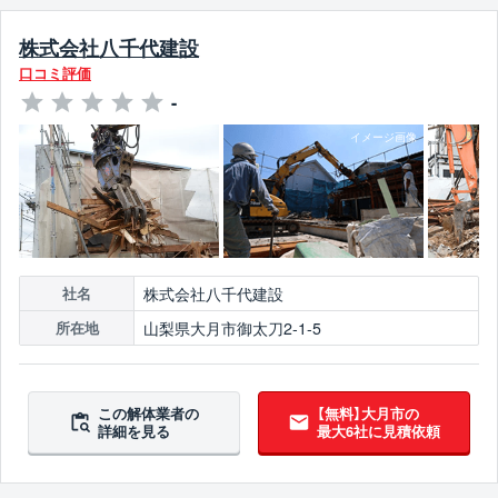
株式会社八千代建設
口コミ評価
-
株式会社八千代建設
社名
山梨県大月市御太刀2-1-5
所在地
この解体業者の
【無料】大月市の
詳細を見る
最大6社に見積依頼