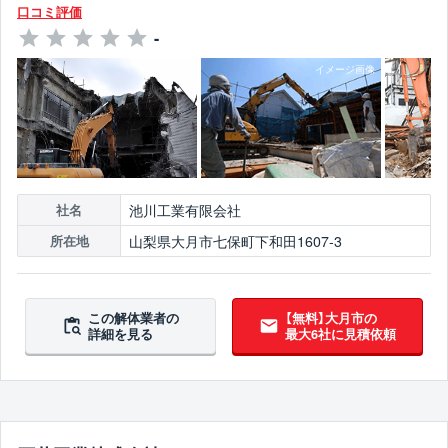
口コミ評価
-
池川工業有限会社
社名
山梨県大月市七保町下和田1607-3
所在地
この解体業者の
【無料】大月市の
詳細を見る
最大6社に見積依頼