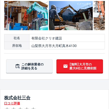
有限会社クリオ建設
社名
山梨県大月市大月町真木4130
所在地
この解体業者の
【無料】大月市の
詳細を見る
最大6社に見積依頼
株式会社三合
口コミ評価