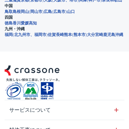
三重
滋賀
京都
京都市
大阪
大阪市
堺市
兵庫
神戸市
奈良
和歌山
中国
鳥取
島根
岡山
岡山市
広島
広島市
山口
四国
徳島
香川
愛媛
高知
九州・沖縄
福岡
北九州市
福岡市
佐賀
長崎
熊本
熊本市
大分
宮崎
鹿児島
沖縄
サービスについて
サービスの流れ