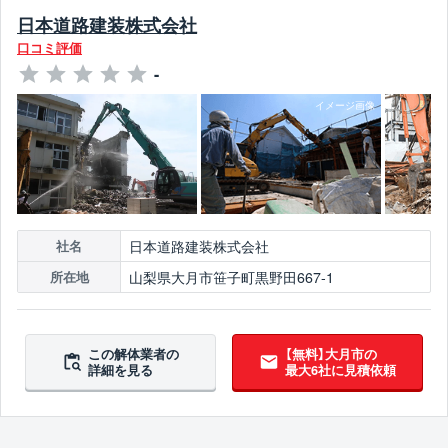
日本道路建装株式会社
口コミ評価
-
日本道路建装株式会社
社名
山梨県大月市笹子町黒野田667-1
所在地
この解体業者の
【無料】大月市の
詳細を見る
最大6社に見積依頼