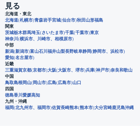
見る
北海道・東北
北海道
札幌市
青森
岩手
宮城
仙台市
秋田
山形
福島
関東
茨城
栃木
群馬
埼玉
さいたま市
千葉
千葉市
東京
神奈川
横浜市
川崎市
相模原市
中部
新潟
新潟市
富山
石川
福井
山梨
長野
岐阜
静岡
静岡市
浜松市
愛知
名古屋市
近畿
三重
滋賀
京都
京都市
大阪
大阪市
堺市
兵庫
神戸市
奈良
和歌山
中国
鳥取
島根
岡山
岡山市
広島
広島市
山口
四国
徳島
香川
愛媛
高知
九州・沖縄
福岡
北九州市
福岡市
佐賀
長崎
熊本
熊本市
大分
宮崎
鹿児島
沖縄